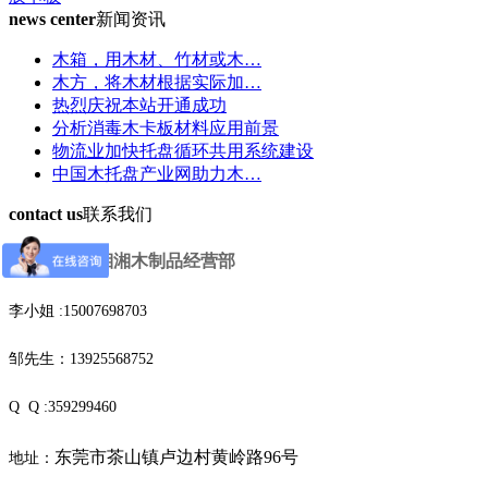
news center
新闻资讯
木箱，用木材、竹材或木…
木方，将木材根据实际加…
热烈庆祝本站开通成功
分析消毒木卡板材料应用前景
物流业加快托盘循环共用系统建设
中国木托盘产业网助力木…
contact us
联系我们
东莞市茶山湘湘木制品经营部
李小姐 :15007698703
邹先生：13925568752
Q Q :359299460
东莞市茶山镇卢边村黄岭路96号
地址：