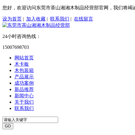
您好，欢迎访问东莞市茶山湘湘木制品经营部官网，我们将竭
设为首页
|
加入收藏
|
联系我们
|
在线留言
24小时咨询热线：
15007698703
网站首页
木卡板
木包装箱
产品展示
成功案例
新品推荐
新闻中心
关于我们
联系我们