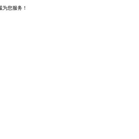
诚为您服务！